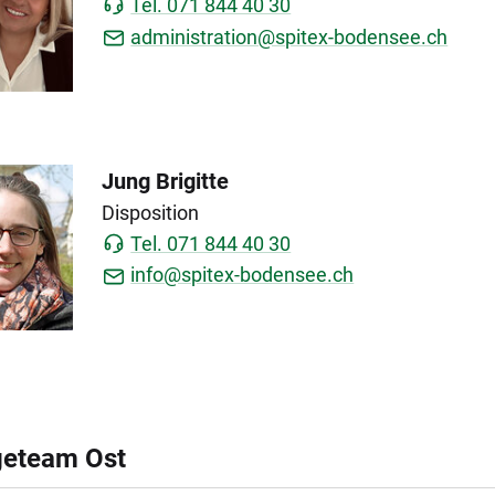
Tel. 071 844 40 30
administration@spitex-bodensee.ch
Jung Brigitte
Disposition
Tel. 071 844 40 30
info@spitex-bodensee.ch
geteam Ost